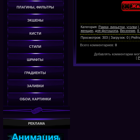
ПЛАГИНЫ, ФИЛЬТРЫ
ЭКШЕНЫ
Категория
:
Рамки, виньетки, уголки
|
женщин
,
для фотошопа
,
Весенние
,
8
КИСТИ
Просмотров
:
303
|
Загрузок
:
0
|
Рейт
Всего комментариев
:
0
СТИЛИ
Добавлять комментарии могу
[
Р
ШРИФТЫ
ГРАДИЕНТЫ
ЗАЛИВКИ
ОБОИ, КАРТИНКИ
РЕКЛАМА