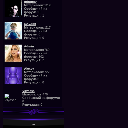
gringrey
Материалов:
1260
Сообщений на
форуме:
0
Репутация:
1
maxdmf
Материалов:
1117
Сообщений на
форуме:
0
Репутация:
0
Admin
Материалов:
769
Сообщений на
форуме:
302
Репутация:
2
Alexey
Материалов:
722
Сообщений на
форуме:
0
Репутация:
0
Vilyassa
Материалов:
470
Сообщений на форуме:
0
Репутация:
0
...