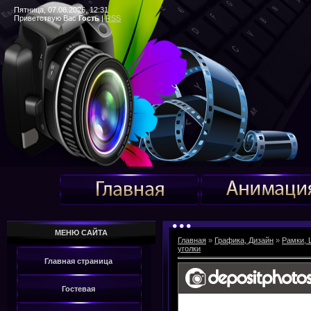
Пятница, 07.08.2026, 12:31
Приветствую Вас
Гость
|
RSS
МЕНЮ САЙТА
Главная
»
Графика, Дизайн
»
Рамки, 
уголки
Главная страница
Гостевая