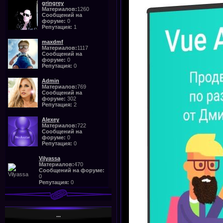
gringrey
Материалов:
1260
Сообщений на
форуме:
0
Репутация:
1
maxdmf
Материалов:
1117
Сообщений на
форуме:
0
Репутация:
0
Admin
Материалов:
769
Сообщений на
форуме:
302
Репутация:
2
Alexey
Материалов:
722
Сообщений на
форуме:
0
Репутация:
0
Vilyassa
Материалов:
470
Сообщений на форуме:
0
Репутация:
0
...