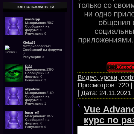
только со свои
ТОП ПОЛЬЗОВАТЕЛЕЙ
ни одно прил
masterpp
общения 
Материалов:
2567
Сообщений на
социальны
форуме:
0
Репутация:
0
приложениями.
Kioka83
Материалов:
2449
Сообщений на форуме:
0
Репутация:
0
DiZa
Материалов:
2390
Сообщений на
Видео, уроки, соф
форуме:
0
Репутация:
2
Просмотров:
720
algodove
|
Дата:
24.11.2021
Материалов:
2160
Сообщений на
форуме:
0
Репутация:
1
Vue Advan
lunar_elf
Материалов:
1877
курс по ра
Сообщений на
форуме:
0
Репутация:
0