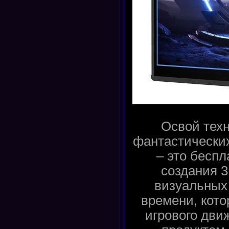
Освой тех
фантастических
– это бесп
создания 
визуальных
времени, кот
игрового дви