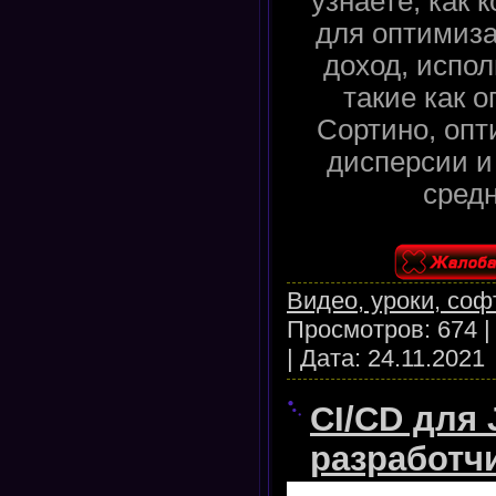
узнаете, как 
для оптимиза
доход, испо
такие как 
Сортино, оп
дисперсии и
средн
Видео, уроки, соф
Просмотров:
674
|
Дата:
24.11.2021
CI/CD для 
разработчи