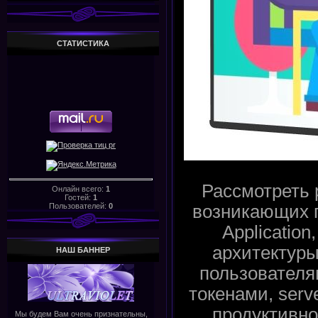
СТАТИСТИКА
Рассмотреть 
Онлайн всего:
1
Гостей:
1
Пользователей:
0
возникающих п
Application
архитектуры
НАШ БАHHЕР
пользователя
токенами, serve
продуктивно
Мы будем Вам очень признательны,