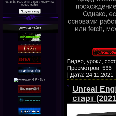
если Вы разместите нашу кнопку на
прохождение 
своем сайте
Однако, е
основами работы
или fetch, м
ДРУЗЬЯ САЙТА
Видео, уроки, соф
Просмотров:
585
|
Дата:
24.11.2021
Unreal Eng
старт (2021