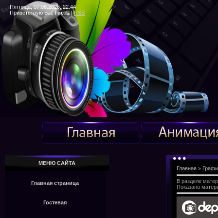
Пятница, 07.08.2026, 22:44
Приветствую Вас
Гость
|
RSS
МЕНЮ САЙТА
Главная
»
Графи
В разделе мате
Главная страница
Показано матер
Гостевая