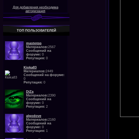
Для добавления необходима
авторизация
ТОП ПОЛЬЗОВАТЕЛЕЙ
masterpp
Материалов:
2567
Сообщений на
форуме:
0
Репутация:
0
Kioka83
Материалов:
2449
Сообщений на форуме:
0
Репутация:
0
DiZa
Материалов:
2390
Сообщений на
форуме:
0
Репутация:
2
algodove
Материалов:
2160
Сообщений на
форуме:
0
Репутация:
1