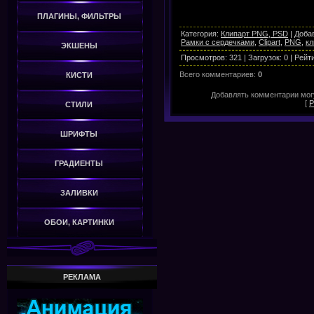
ПЛАГИНЫ, ФИЛЬТРЫ
Категория
:
Клипарт PNG, PSD
|
Доба
Рамки с сердечками
,
Clipart
,
PNG
,
кл
ЭКШЕНЫ
Просмотров
:
321
|
Загрузок
:
0
|
Рейт
Всего комментариев
:
0
КИСТИ
Добавлять комментарии могу
[
Р
СТИЛИ
ШРИФТЫ
ГРАДИЕНТЫ
ЗАЛИВКИ
ОБОИ, КАРТИНКИ
РЕКЛАМА