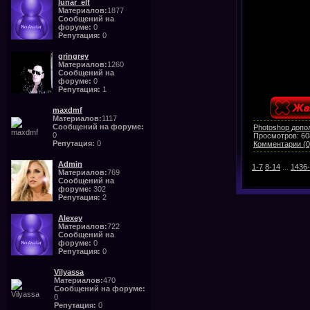
lunar_elf
Материалов:
1877
Сообщений на
форуме:
0
Репутация:
0
gringrey
Материалов:
1260
Сообщений на
форуме:
0
Репутация:
1
maxdmf
Материалов:
1117
Сообщений на форуме:
Photoshop допо
0
Просмотров:
60
Репутация:
0
Комментарии (0
Admin
1-7
8-14
...
1436
Материалов:
769
Сообщений на
форуме:
302
Репутация:
2
Alexey
Материалов:
722
Сообщений на
форуме:
0
Репутация:
0
Vilyassa
Материалов:
470
Сообщений на форуме:
0
Репутация:
0