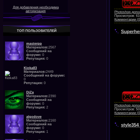
Для добавления необходима
авторизация
Photoshop допо
Просмотров:
61
Комментарии (0
Superher
ТОП ПОЛЬЗОВАТЕЛЕЙ
masterpp
Материалов:
2567
Сообщений на
форуме:
0
Репутация:
0
Kioka83
Материалов:
2449
Сообщений на форуме:
0
Репутация:
0
DiZa
Материалов:
2390
Сообщений на
форуме:
0
Photoshop допо
Репутация:
2
Просмотров:
50
Комментарии (0
algodove
Материалов:
2160
style354
Сообщений на
форуме:
0
Репутация:
1