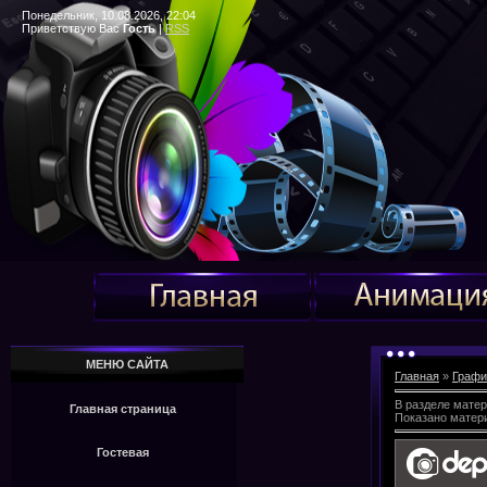
Понедельник, 10.08.2026, 22:04
Приветствую Вас
Гость
|
RSS
МЕНЮ САЙТА
Главная
»
Графи
В разделе мате
Главная страница
Показано матер
Гостевая