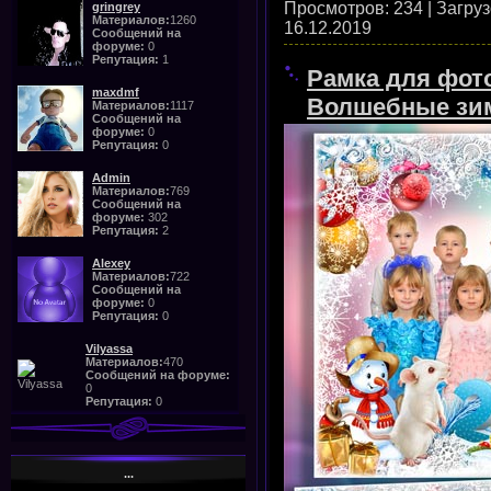
Просмотров:
234
|
Загруз
gringrey
Материалов:
1260
16.12.2019
Сообщений на
форуме:
0
Репутация:
1
Рамка для фото
maxdmf
Волшебные зи
Материалов:
1117
Сообщений на
форуме:
0
Репутация:
0
Admin
Материалов:
769
Сообщений на
форуме:
302
Репутация:
2
Alexey
Материалов:
722
Сообщений на
форуме:
0
Репутация:
0
Vilyassa
Материалов:
470
Сообщений на форуме:
0
Репутация:
0
...