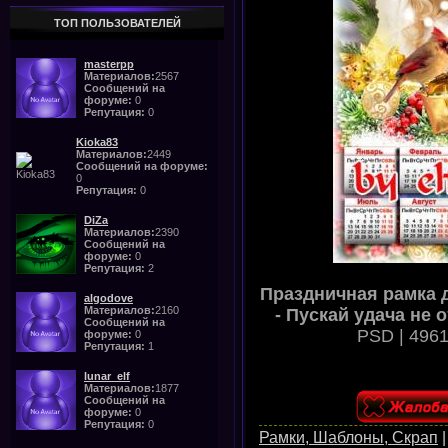
ТОП ПОЛЬЗОВАТЕЛЕЙ
masterpp
Материалов:
2567
Сообщений на
форуме:
0
Репутация:
0
Kioka83
Материалов:
2449
Сообщений на форуме:
0
Репутация:
0
DiZa
Материалов:
2390
Сообщений на
форуме:
0
Репутация:
2
Праздничная рамка д
algodove
Материалов:
2160
- Пускай удача не 
Сообщений на
PSD | 4961
форуме:
0
Репутация:
1
lunar_elf
Материалов:
1877
Сообщений на
форуме:
0
Репутация:
0
Рамки, Шаблоны, Скрап