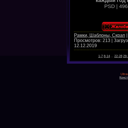
каждый год 
PSD | 496
Рамки, Шаблоны, Скрап
Просмотров:
213
|
Загруз
12.12.2019
1-7
8-14
...
22-28
29-
Ultra
Конст