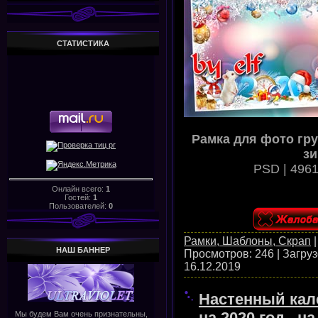
СТАТИСТИКА
Рамка для фото гр
зи
PSD | 4961
Онлайн всего:
1
Гостей:
1
Пользователей:
0
Рамки, Шаблоны, Скрап
НАШ БАHHЕР
Просмотров:
246
|
Загруз
16.12.2019
Настенный кал
на 2020 год , н
Мы будем Вам очень признательны,