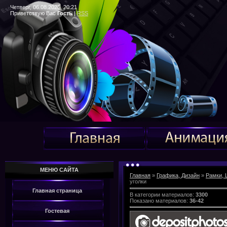
Четверг, 06.08.2026, 20:21
Приветствую Вас
Гость
|
RSS
МЕНЮ САЙТА
Главная
»
Графика, Дизайн
»
Рамки, 
уголки
Главная страница
В категории материалов
:
3300
Показано материалов
:
36-42
Гостевая