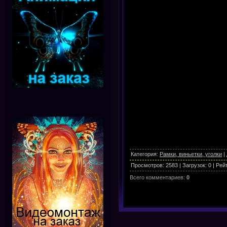
Категория
:
Рамки, виньетки, уголки
|
Просмотров
:
2583
|
Загрузок
:
0
|
Рей
Всего комментариев
:
0