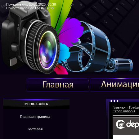
Понедельник, 10.08.2026, 05:38
Приветствую Вас
Гость
|
RSS
МЕНЮ САЙТА
Главная
»
Графи
Скрап наборы
Главная страница
Гостевая