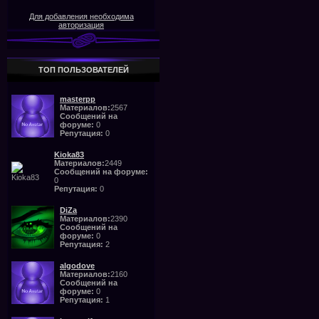
Для добавления необходима
авторизация
ТОП ПОЛЬЗОВАТЕЛЕЙ
masterpp
Материалов:
2567
Сообщений на
форуме:
0
Репутация:
0
Kioka83
Материалов:
2449
Сообщений на форуме:
0
Репутация:
0
DiZa
Материалов:
2390
Сообщений на
форуме:
0
Репутация:
2
algodove
Материалов:
2160
Сообщений на
форуме:
0
Репутация:
1