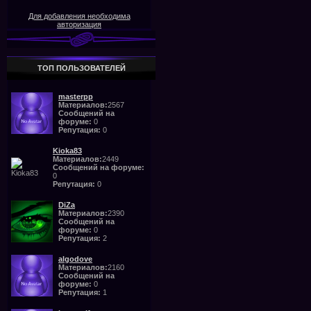
Для добавления необходима
авторизация
ТОП ПОЛЬЗОВАТЕЛЕЙ
masterpp
Материалов:
2567
Сообщений на
форуме:
0
Репутация:
0
Kioka83
Материалов:
2449
Сообщений на форуме:
0
Репутация:
0
DiZa
Материалов:
2390
Сообщений на
форуме:
0
Репутация:
2
algodove
Материалов:
2160
Сообщений на
форуме:
0
Репутация:
1