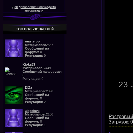
Для добавления необходима
авторизация
ТОП ПОЛЬЗОВАТЕЛЕЙ
masterpp
Материалов:
2567
Сообщений на
форуме:
0
Репутация:
0
Kioka83
Материалов:
2449
Сообщений на форуме:
0
Репутация:
0
23 
DiZa
Материалов:
2390
Сообщений на
форуме:
0
Репутация:
2
algodove
Материалов:
2160
Растровый
Сообщений на
Загрузок:
0
форуме:
0
Репутация:
1