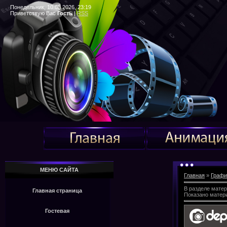
Понедельник, 10.08.2026, 23:19
Приветствую Вас
Гость
|
RSS
МЕНЮ САЙТА
Главная
»
Графи
В разделе мате
Главная страница
Показано матер
Гостевая