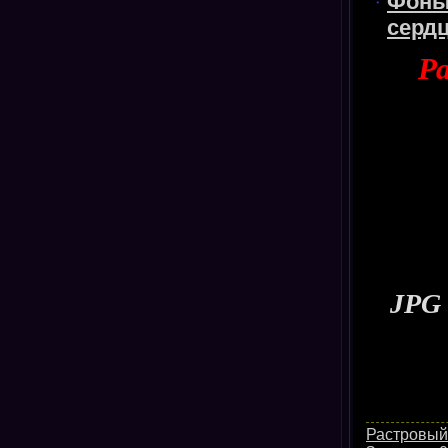
Фоны 
серд
Ра
JPG 
Растровый