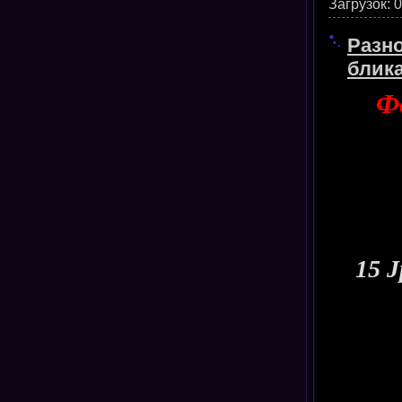
Загрузок:
0
Разн
блика
Фо
15 J