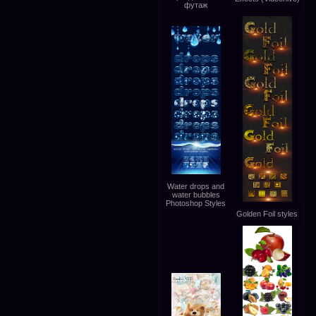
футаж
Water drops and
water bubbles
Photoshop Styles
Golden Foil styles