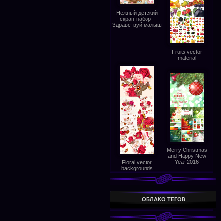
Нежный детский
скрап-набор -
Здравствуй малыш
Fruits vector
material
Merry Christmas
and Happy New
Year 2016
Floral vector
backgrounds
ОБЛАКО ТЕГОВ