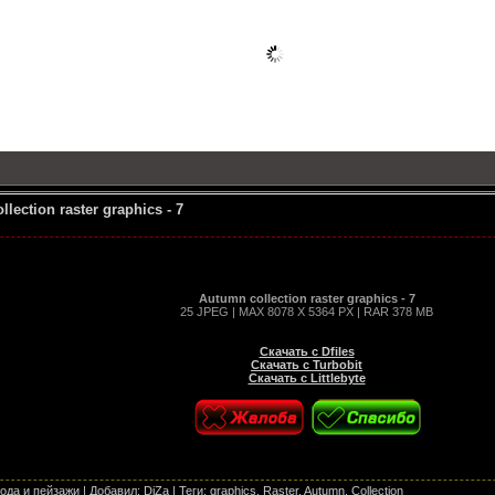
lection raster graphics - 7
Autumn collection raster graphics - 7
25 JPEG | MAX 8078 X 5364 PX | RAR 378 MB
Скачать с Dfiles
Скачать с Turbobit
Скачать с Littlebyte
ода и пейзажи
|
Добавил
:
DiZa
|
Теги
:
graphics
,
Raster
,
Autumn
,
Collection