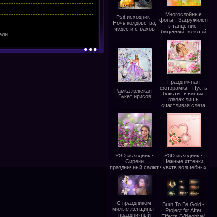
Многослойные
Psd исходник -
фоны - Закружился
Ночь колдовства,
в танце лист
чудес и страхов
багряный, золотой
ели.
Праздничная
фоторамка - Пусть
Рамка женская -
блестит в ваших
Букет ирисов
глазах лишь
счастливая слеза
PSD исходник -
PSD исходник -
Сирени
Нежные оттенки
праздничный салют
чувств волшебных
С праздником,
Burn To Be Gold -
милые женщины -
Project for After
праздничный
Effects (Videohive)