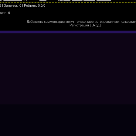
5
|
Загрузок
:
0
|
Рейтинг
:
0.0
/
0
риев
:
0
Добавлять комментарии могут только зарегистрированные пользоват
[
Регистрация
|
Вход
]