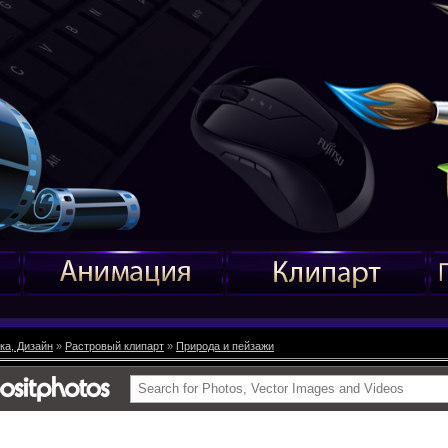
ка, Дизайн
»
Растровый клипарт
»
Природа и пейзажи