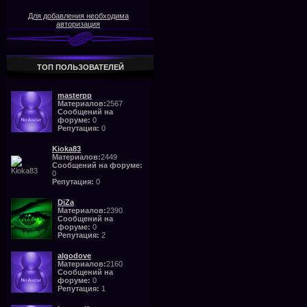
Для добавления необходима
авторизация
ТОП ПОЛЬЗОВАТЕЛЕЙ
masterpp
Материалов:
2567
Сообщений на
форуме:
0
Репутация:
0
Kioka83
Материалов:
2449
Сообщений на форуме:
0
Репутация:
0
DiZa
Материалов:
2390
Сообщений на
форуме:
0
Репутация:
2
algodove
Материалов:
2160
Сообщений на
форуме:
0
Репутация:
1