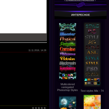
ИНТЕРЕСНОЕ
11.11.2016, 14:28
Multicolored
variegated
Photoshop Styles
Text styles Mix - 74