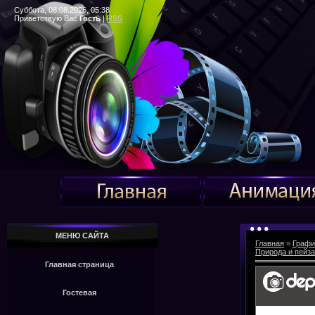
Суббота, 08.08.2026, 05:38
Приветствую Вас
Гость
|
RSS
МЕНЮ САЙТА
Главная
»
Графи
Природа и пейз
Главная страница
Гостевая