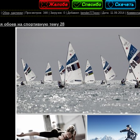
|
Обои, картинки
|
Просмотров:
346
|
Загрузок:
0
|
Добавил:
bender777post
|
Дата:
11.09.2014
|
Комментар
я обоев на спортивную тему 28