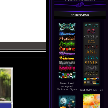
ИНТЕРЕСНОЕ
Multicolored
variegated
Photoshop Styles
Text styles Mix - 74