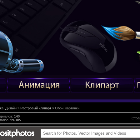
ка, Дизайн
»
Растровый клипарт
» Обои, картинки
ериалов
:
140
Стра
иалов
:
99-105