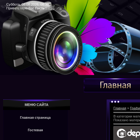
Суббота, 08.08.2026, 08:30
Приветствую Вас
Гость
|
RSS
МЕНЮ САЙТА
Главная
»
Графи
В категории мат
Главная страница
Показано матер
Гостевая