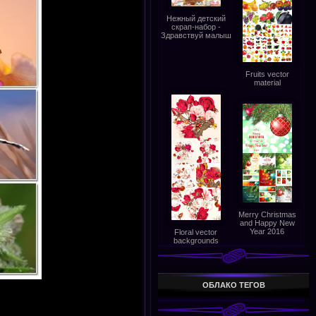
Нежный детский
скрап-набор -
Здравствуй малыш
Fruits vector
material
Merry Christmas
and Happy New
Year 2016
Floral vector
backgrounds
ОБЛАКО ТЕГОВ