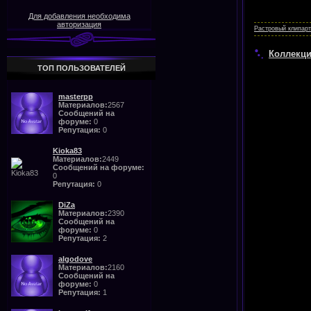
Для добавления необходима
авторизация
Растровый клипарт
Коллекци
ТОП ПОЛЬЗОВАТЕЛЕЙ
masterpp
Материалов:
2567
Сообщений на
форуме:
0
Репутация:
0
Kioka83
Материалов:
2449
Сообщений на форуме:
0
Репутация:
0
DiZa
Материалов:
2390
Сообщений на
форуме:
0
Репутация:
2
algodove
Материалов:
2160
Сообщений на
форуме:
0
Репутация:
1