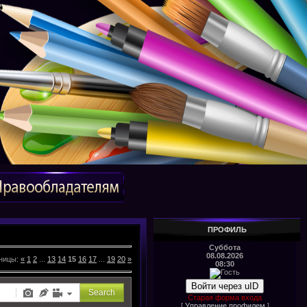
ПРОФИЛЬ
Суббота
08.08.2026
ницы
:
«
1
2
...
13
14
15
16
17
...
19
20
»
08:30
Войти через uID
Старая форма входа
[
Управление профилем
]