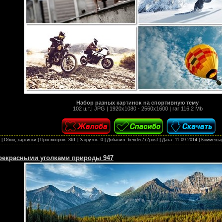
Набор разных картинок на спортивную тему
102 шт.| JPG | 1920x1080 - 2560x1600 | rar 116.2 Mb
|
Обои, картинки
|
Просмотров:
361
|
Загрузок:
0
|
Добавил:
bender777post
|
Дата:
11.09.2014
|
Комментар
рекрасными уголками природы 947