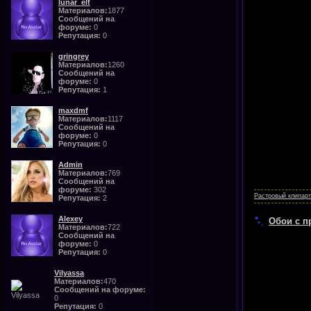
lunar_elf
Материалов:
1877
Сообщений на
форуме:
0
Репутация:
0
gringrey
Материалов:
1260
Сообщений на
форуме:
0
Репутация:
1
maxdmf
Материалов:
1117
Сообщений на
форуме:
0
Репутация:
0
Admin
Материалов:
769
Сообщений на
форуме:
302
Растровый клипарт
Репутация:
2
Alexey
Обои с п
Материалов:
722
Сообщений на
форуме:
0
Репутация:
0
Vilyassa
Материалов:
470
Сообщений на форуме:
0
Репутация:
0