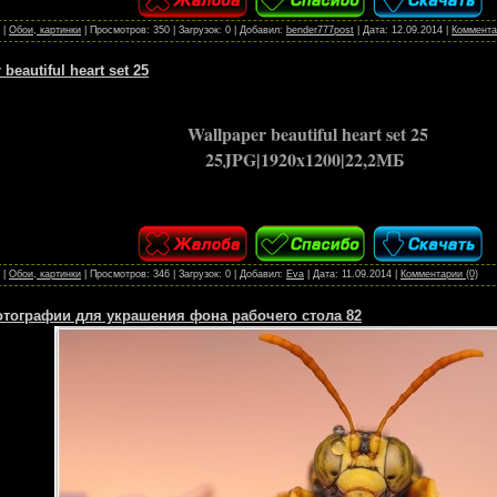
|
Обои, картинки
|
Просмотров:
350
|
Загрузок:
0
|
Добавил:
bender777post
|
Дата:
12.09.2014
|
Коммента
beautiful heart set 25
Wallpaper beautiful heart set 25
25JPG|1920x1200|22,2МБ
|
Обои, картинки
|
Просмотров:
346
|
Загрузок:
0
|
Добавил:
Eva
|
Дата:
11.09.2014
|
Комментарии (0)
тографии для украшения фона рабочего стола 82