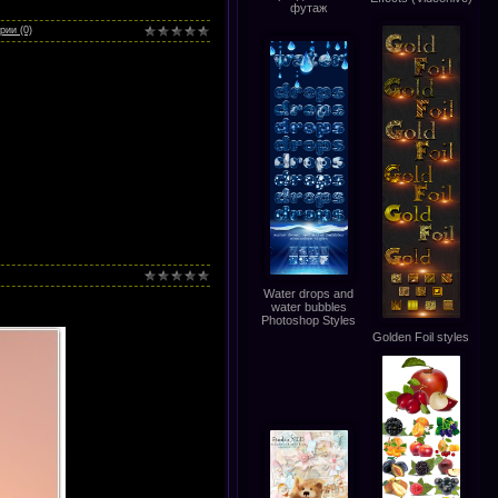
футаж
рии (0)
Water drops and
water bubbles
Photoshop Styles
Golden Foil styles