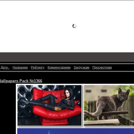
:
Дате
·
Названию
·
Рейтингу
·
Комментариям
·
Загрузкам
·
Просмотрам
Wallpapers Pack №1366