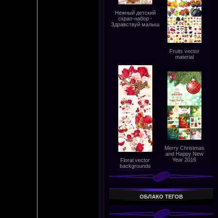
Нежный детский
скрап-набор -
Здравствуй малыш
Fruits vector
material
Merry Christmas
and Happy New
Year 2016
Floral vector
backgrounds
ОБЛАКО ТЕГОВ