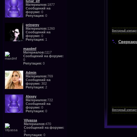
lunar_elf
Материалов:
1877
Сообщений на
форуме:
0
Репутация:
0
gringrey
Материалов:
1260
Векторный клипарт
Сообщений на
форуме:
0
Репутация:
1
Сверкающ
maxdmf
Материалов:
1117
Сообщений на форуме:
0
Репутация:
0
Admin
Материалов:
769
Сообщений на
форуме:
302
Репутация:
2
Alexey
Материалов:
722
Сообщений на
форуме:
0
Векторный клипарт
Репутация:
0
Vilyassa
Материалов:
470
Сообщений на форуме:
0
Репутация:
0