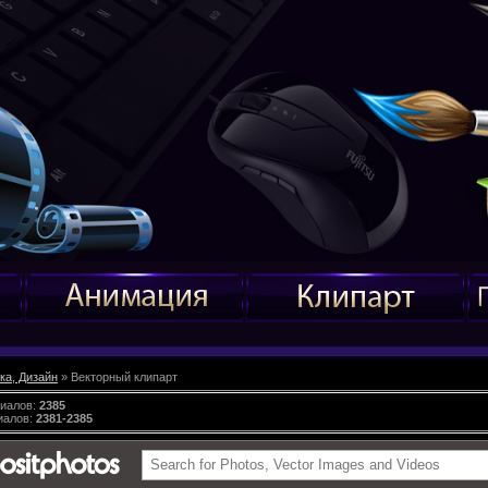
ка, Дизайн
» Векторный клипарт
риалов
:
2385
иалов
:
2381-2385