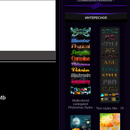
ИНТЕРЕСНОЕ
 Mb
Multicolored
variegated
Photoshop Styles
Text styles Mix - 74