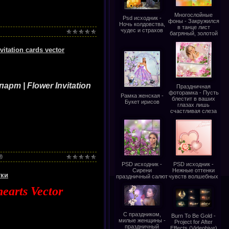
Многослойные
Psd исходник -
фоны - Закружился
Ночь колдовства,
в танце лист
чудес и страхов
багряный, золотой
tation cards vector
т | Flower Invitation
Праздничная
фоторамка - Пусть
Рамка женская -
блестит в ваших
Букет ирисов
глазах лишь
счастливая слеза
0)
PSD исходник -
PSD исходник -
Сирени
Нежные оттенки
тки
праздничный салют
чувств волшебных
hearts Vector
С праздником,
Burn To Be Gold -
милые женщины -
Project for After
праздничный
Effects (Videohive)