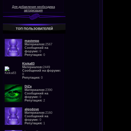
Для добавления необходима
авторизация
ТОП ПОЛЬЗОВАТЕЛЕЙ
masterpp
Материалов:
2567
Сообщений на
форуме:
0
Репутация:
0
Kioka83
Материалов:
2449
Сообщений на форуме:
0
Репутация:
0
DiZa
Материалов:
2390
Сообщений на
форуме:
0
Репутация:
2
algodove
Материалов:
2160
Сообщений на
форуме:
0
Репутация:
1