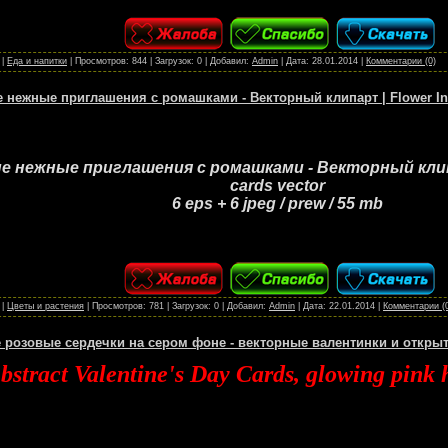
|
Еда и напитки
|
Просмотров:
844
|
Загрузок:
0
|
Добавил:
Admin
|
Дата:
28.01.2014
|
Комментарии (0)
 нежные приглашения с ромашками - Векторный клипарт | Flower Invi
 нежные приглашения с ромашками - Векторный клипар
cards vector
6 eps + 6 jpeg / prew / 55 mb
|
Цветы и растения
|
Просмотров:
781
|
Загрузок:
0
|
Добавил:
Admin
|
Дата:
22.01.2014
|
Комментарии (
розовые сердечки на сером фоне - векторные валентинки и откры
bstract Valentine's Day Cards, glowing pink 