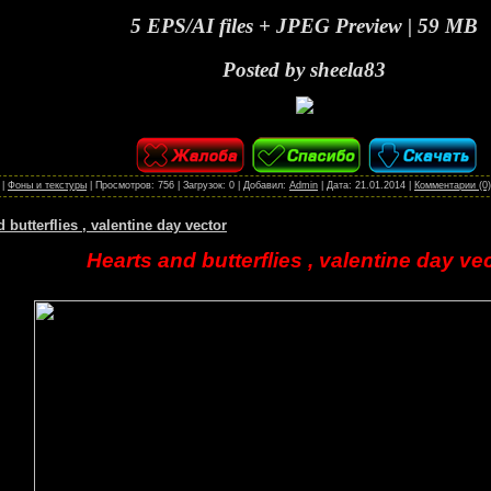
5 EPS/AI files + JPEG Preview | 59 MB
Posted by sheela83
|
Фоны и текстуры
|
Просмотров:
756
|
Загрузок:
0
|
Добавил:
Admin
|
Дата:
21.01.2014
|
Комментарии (0)
 butterflies , valentine day vector
Hearts and butterflies , valentine day ve