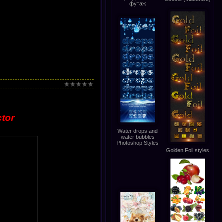
футаж
ctor
Water drops and
water bubbles
Photoshop Styles
Golden Foil styles