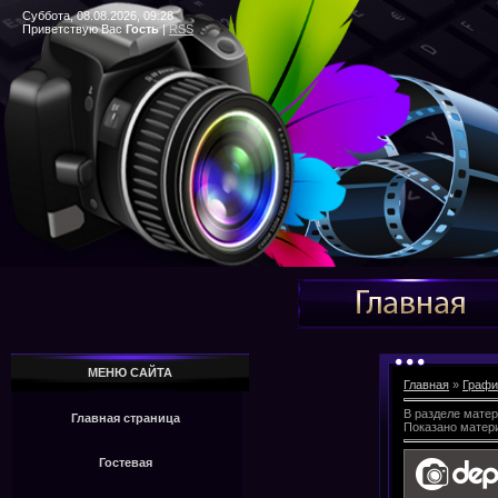
Суббота, 08.08.2026, 09:28
Приветствую Вас
Гость
|
RSS
МЕНЮ САЙТА
Главная
»
Графи
В разделе мате
Главная страница
Показано матер
Гостевая