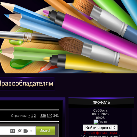
ПРОФИЛЬ
Суббота
08.08.2026
Страницы
:
«
1
2
...
339
340
341
09:28
Войти через uID
Старая форма входа
[
Управление профилем
]