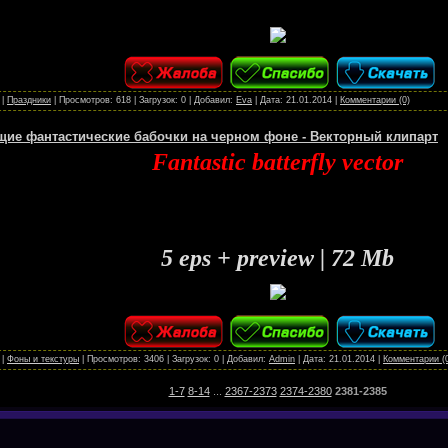
|
Праздники
|
Просмотров:
618
|
Загрузок:
0
|
Добавил:
Eva
|
Дата:
21.01.2014
|
Комментарии (0)
ие фантастические бабочки на черном фоне - Векторный клипарт
Fantastic batterfly vector
5 eps + preview | 72 Mb
|
Фоны и текстуры
|
Просмотров:
3406
|
Загрузок:
0
|
Добавил:
Admin
|
Дата:
21.01.2014
|
Комментарии (
1-7
8-14
...
2367-2373
2374-2380
2381-2385