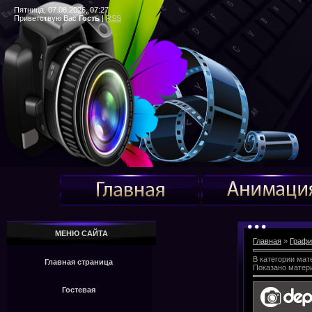
Пятница, 07.08.2026, 07:27
Приветствую Вас
Гость
|
RSS
МЕНЮ САЙТА
Главная
»
Графи
В категории мат
Главная страница
Показано матер
Гостевая