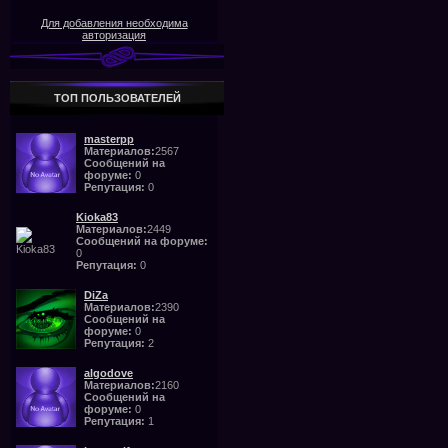
Для добавления необходима
авторизация
ТОП ПОЛЬЗОВАТЕЛЕЙ
masterpp
Материалов:
2567
Сообщений на
форуме:
0
Репутация:
0
Kioka83
Материалов:
2449
Сообщений на форуме:
0
Репутация:
0
DiZa
Материалов:
2390
Сообщений на
форуме:
0
Репутация:
2
algodove
Материалов:
2160
Сообщений на
форуме:
0
Репутация:
1