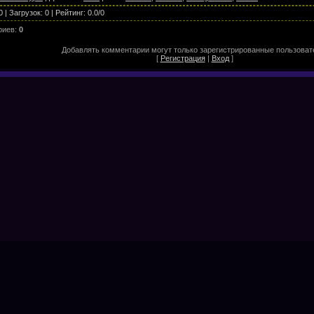
0
|
Загрузок
:
0
|
Рейтинг
:
0.0
/
0
риев
:
0
Добавлять комментарии могут только зарегистрированные пользоват
[
Регистрация
|
Вход
]