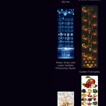
футаж
Water drops and
water bubbles
Photoshop Styles
Golden Foil styles