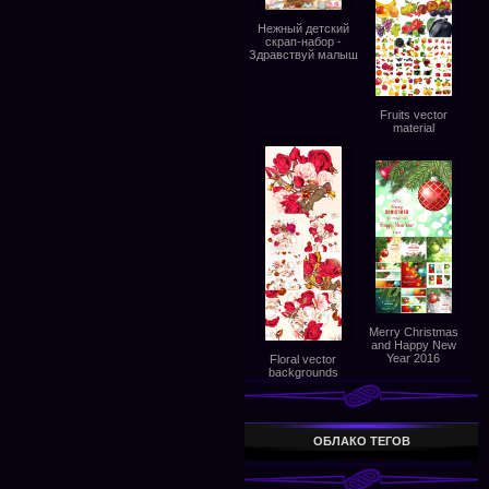
Нежный детский
скрап-набор -
Здравствуй малыш
Fruits vector
material
Merry Christmas
and Happy New
Year 2016
Floral vector
backgrounds
ОБЛАКО ТЕГОВ