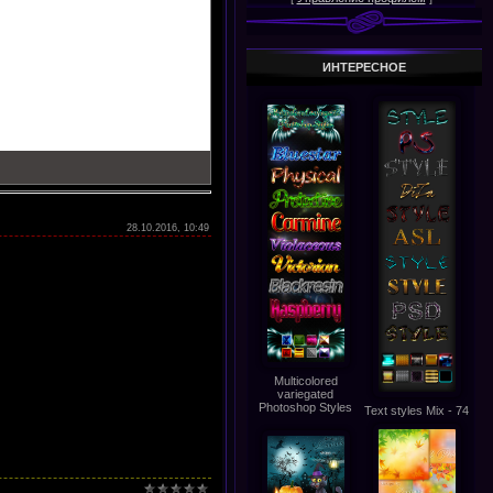
ИНТЕРЕСНОЕ
28.10.2016, 10:49
Multicolored
variegated
Photoshop Styles
Text styles Mix - 74