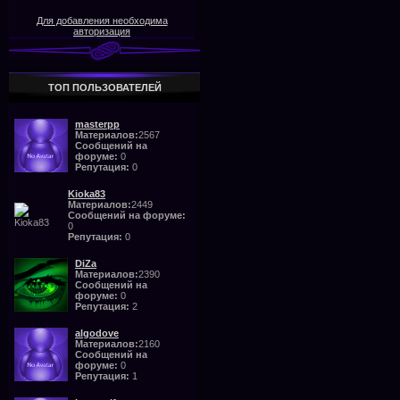
Для добавления необходима
авторизация
ТОП ПОЛЬЗОВАТЕЛЕЙ
masterpp
Материалов:
2567
Сообщений на
форуме:
0
Репутация:
0
Kioka83
Материалов:
2449
Сообщений на форуме:
0
Репутация:
0
DiZa
Материалов:
2390
Сообщений на
форуме:
0
Репутация:
2
algodove
Материалов:
2160
Сообщений на
форуме:
0
Репутация:
1