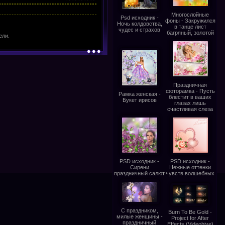
Многослойные
Psd исходник -
фоны - Закружился
Ночь колдовства,
в танце лист
чудес и страхов
багряный, золотой
ели.
Праздничная
фоторамка - Пусть
Рамка женская -
блестит в ваших
Букет ирисов
глазах лишь
счастливая слеза
PSD исходник -
PSD исходник -
Сирени
Нежные оттенки
праздничный салют
чувств волшебных
С праздником,
Burn To Be Gold -
милые женщины -
Project for After
праздничный
Effects (Videohive)