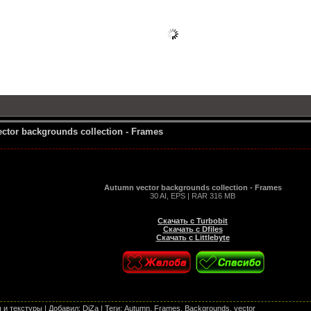
ctor backgrounds collection - Frames
Autumn vector backgrounds collection - Frames
30 AI, EPS | RAR 316 MB
Скачать с Turbobit
Скачать с Dfiles
Скачать с Littlebyte
 и текстуры
|
Добавил
:
DiZa
|
Теги
:
Autumn
,
Frames
,
Backgrounds
,
vector