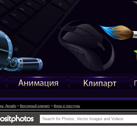
ка, Дизайн
»
Векторный клипарт
»
Фоны и текстуры