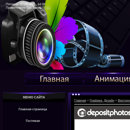
Пятница, 07.08.2026, 14:09
Приветствую Вас
Гость
|
RSS
МЕНЮ САЙТА
Главная
»
Графика, Дизайн
»
Векторн
Главная страница
Гостевая