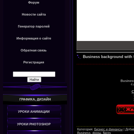
Форум
Новости сайта
Генератор паролей
Информация о сайте
Обратная связь
Business background with f
Регистрация
Business
4 
С
ГРАФИКА, ДИЗАЙН
УРОКИ АНИМАЦИИ
УРОКИ PHOTOSHOP
Категория
:
Бизнес и финансы
|
Доба
Business
,
фоны
,
flares