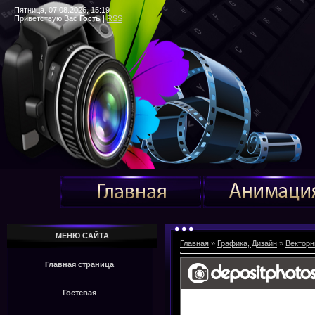
Пятница, 07.08.2026, 15:19
Приветствую Вас
Гость
|
RSS
МЕНЮ САЙТА
Главная
»
Графика, Дизайн
»
Векторн
Главная страница
Гостевая