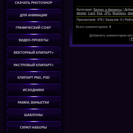
СКАЧАТЬ PHOTOSHOP
Категория
:
Бизнес и финансы
|
Доба
design
,
Card
,
free
,
JPG
,
Business
,
dow
ДЛЯ АНИМАЦИИ
Просмотров
:
478
|
Загрузок
:
0
|
Рейт
Всего комментариев
:
0
ГРАФИЧЕСКИЙ СОФТ
Добавлять комментарии могу
[
Р
ВИДЕО-ПРОЕКТЫ
ВЕКТОРНЫЙ КЛИПАРТ»
РАСТРОВЫЙ КЛИПАРТ»
КЛИПАРТ PNG, PSD
ИСХОДНИКИ
РАМКИ, ВИНЬЕТКИ
ШАБЛОНЫ
СКРАП НАБОРЫ