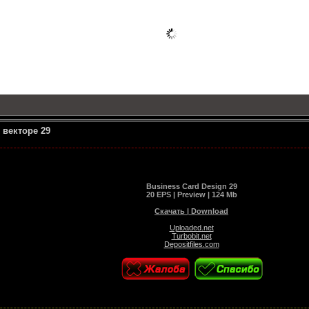
 векторе 29
Business Card Design 29
20 EPS | Preview | 124 Mb
Скачать | Download
Uploaded.net
Turbobit.net
Depositfiles.com