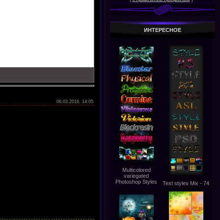
ИНТЕРЕСНОЕ
06.03.2016, 14:05
Multicolored
variegated
Photoshop Styles
Text styles Mix - 74