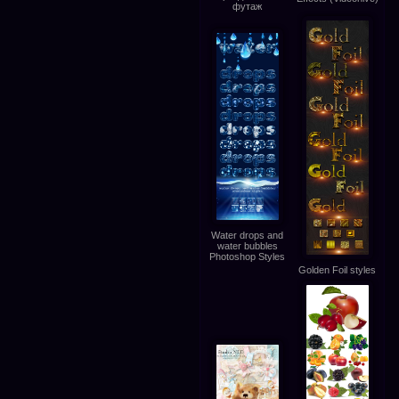
футаж
Water drops and
water bubbles
Photoshop Styles
Golden Foil styles