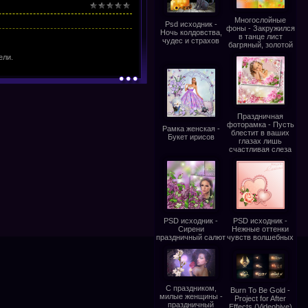
Многослойные
Psd исходник -
фоны - Закружился
Ночь колдовства,
в танце лист
чудес и страхов
багряный, золотой
ели.
Праздничная
фоторамка - Пусть
Рамка женская -
блестит в ваших
Букет ирисов
глазах лишь
счастливая слеза
PSD исходник -
PSD исходник -
Сирени
Нежные оттенки
праздничный салют
чувств волшебных
С праздником,
Burn To Be Gold -
милые женщины -
Project for After
праздничный
Effects (Videohive)