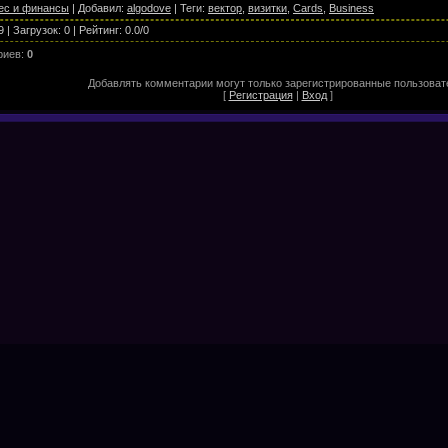
ес и финансы
|
Добавил
:
algodove
|
Теги
:
вектор
,
визитки
,
Cards
,
Business
9
|
Загрузок
:
0
|
Рейтинг
:
0.0
/
0
риев
:
0
Добавлять комментарии могут только зарегистрированные пользоват
[
Регистрация
|
Вход
]