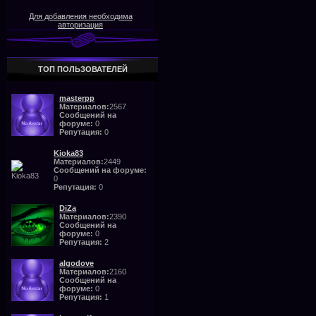
Для добавления необходима
авторизация
ТОП ПОЛЬЗОВАТЕЛЕЙ
masterpp
Материалов:
2567
Сообщений на
форуме:
0
Репутация:
0
Kioka83
Материалов:
2449
Сообщений на форуме:
0
Репутация:
0
DiZa
Материалов:
2390
Сообщений на
форуме:
0
Репутация:
2
algodove
Материалов:
2160
Сообщений на
форуме:
0
Репутация:
1