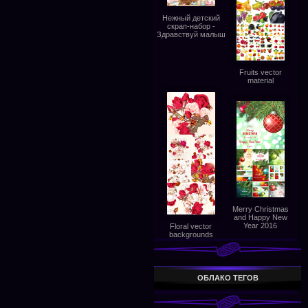
Нежный детский
скрап-набор -
Здравствуй малыш
Fruits vector
material
Merry Christmas
and Happy New
Year 2016
Floral vector
backgrounds
ОБЛАКО ТЕГОВ