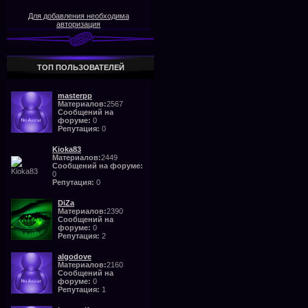
Для добавления необходима
авторизация
ТОП ПОЛЬЗОВАТЕЛЕЙ
masterpp
Материалов:
2567
Сообщений на
форуме:
0
Репутация:
0
Kioka83
Материалов:
2449
Сообщений на форуме:
0
Репутация:
0
DiZa
Материалов:
2390
Сообщений на
форуме:
0
Репутация:
2
algodove
Материалов:
2160
Сообщений на
форуме:
0
Репутация:
1