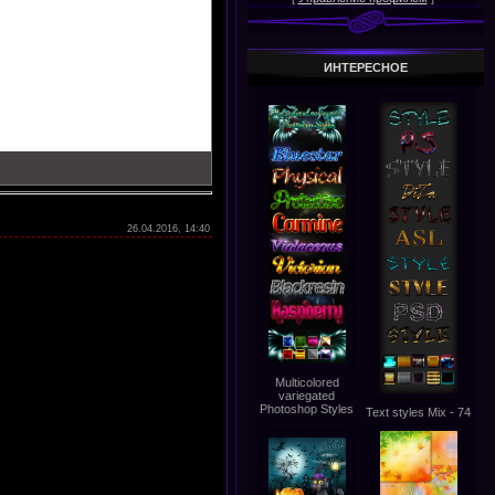
ИНТЕРЕСНОЕ
26.04.2016, 14:40
Multicolored
variegated
Photoshop Styles
Text styles Mix - 74