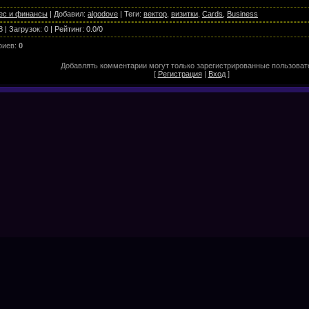
ес и финансы
|
Добавил
:
algodove
|
Теги
:
вектор
,
визитки
,
Cards
,
Business
8
|
Загрузок
:
0
|
Рейтинг
:
0.0
/
0
риев
:
0
Добавлять комментарии могут только зарегистрированные пользоват
[
Регистрация
|
Вход
]