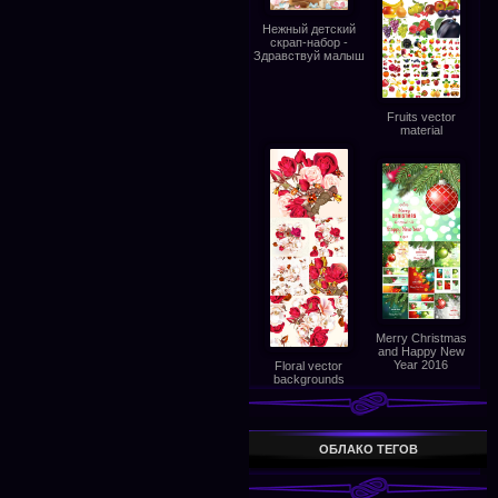
Нежный детский
скрап-набор -
Здравствуй малыш
Fruits vector
material
Merry Christmas
and Happy New
Year 2016
Floral vector
backgrounds
ОБЛАКО ТЕГОВ