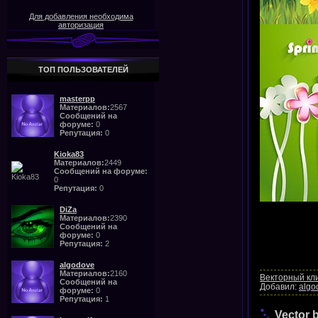
Для добавления необходима
авторизация
ТОП ПОЛЬЗОВАТЕЛЕЙ
masterpp
Материалов:
2567
Сообщений на
форуме:
0
Репутация:
0
Kioka83
Материалов:
2449
Сообщений на форуме:
0
Репутация:
0
DiZa
Материалов:
2390
Сообщений на
форуме:
0
Репутация:
2
algodove
Материалов:
2160
Векторный кл
Сообщений на
Добавил:
algo
форуме:
0
Репутация:
1
Vector 