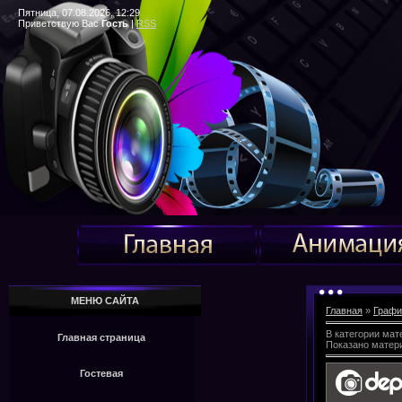
Пятница, 07.08.2026, 12:29
Приветствую Вас
Гость
|
RSS
МЕНЮ САЙТА
Главная
»
Графи
В категории мат
Главная страница
Показано матер
Гостевая