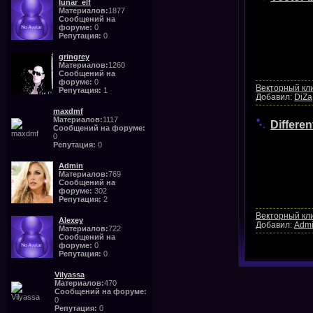
lunar_elf
Материалов:
1877
Сообщений на
форуме:
0
Репутация:
0
gringrey
Материалов:
1260
Сообщений на
форуме:
0
Векторный кл
Репутация:
1
Добавил:
DiZa
maxdmf
Материалов:
1117
Differen
Сообщений на форуме:
0
Репутация:
0
Admin
Материалов:
769
Сообщений на
форуме:
302
Репутация:
2
Векторный кл
Alexey
Добавил:
Adm
Материалов:
722
Сообщений на
форуме:
0
Репутация:
0
Vilyassa
Материалов:
470
Сообщений на форуме:
0
Репутация:
0