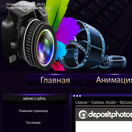
Четверг, 06.08.2026, 20:24
Приветствую Вас
Гость
|
RSS
МЕНЮ САЙТА
Главная
»
Графика, Дизайн
»
Векторн
Главная страница
Гостевая