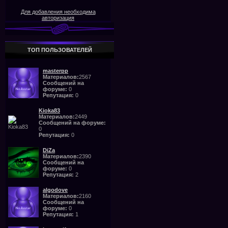
Для добавления необходима
авторизация
ТОП ПОЛЬЗОВАТЕЛЕЙ
masterpp
Материалов:
2567
Сообщений на
форуме:
0
Репутация:
0
Kioka83
Материалов:
2449
Сообщений на форуме:
0
Репутация:
0
DiZa
Материалов:
2390
Сообщений на
форуме:
0
Репутация:
2
algodove
Материалов:
2160
Сообщений на
форуме:
0
Репутация:
1