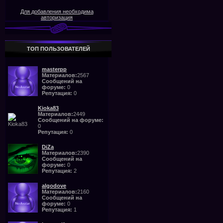
Для добавления необходима
авторизация
ТОП ПОЛЬЗОВАТЕЛЕЙ
masterpp
Материалов:
2567
Сообщений на
форуме:
0
Репутация:
0
Kioka83
Материалов:
2449
Сообщений на форуме:
0
Репутация:
0
DiZa
Материалов:
2390
Сообщений на
форуме:
0
Репутация:
2
algodove
Материалов:
2160
Сообщений на
форуме:
0
Репутация:
1