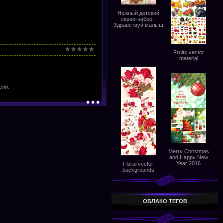
Нежный детский
скрап-набор -
Здравствуй малыш
Fruits vector
material
ели.
Merry Christmas
and Happy New
Year 2016
Floral vector
backgrounds
ОБЛАКО ТЕГОВ