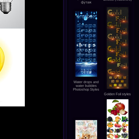
футаж
Water drops and
water bubbles
Photoshop Styles
Golden Foil styles