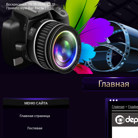
Воскресенье, 09.08.2026, 13:28
Приветствую Вас
Гость
|
RSS
МЕНЮ САЙТА
Главная
»
Графи
Главная страница
Гостевая