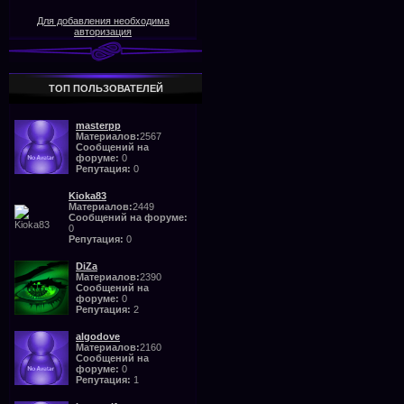
Для добавления необходима
авторизация
ТОП ПОЛЬЗОВАТЕЛЕЙ
masterpp
Материалов:
2567
Сообщений на
форуме:
0
Репутация:
0
Kioka83
Материалов:
2449
Сообщений на форуме:
0
Репутация:
0
DiZa
Материалов:
2390
Сообщений на
форуме:
0
Репутация:
2
algodove
Материалов:
2160
Сообщений на
форуме:
0
Репутация:
1