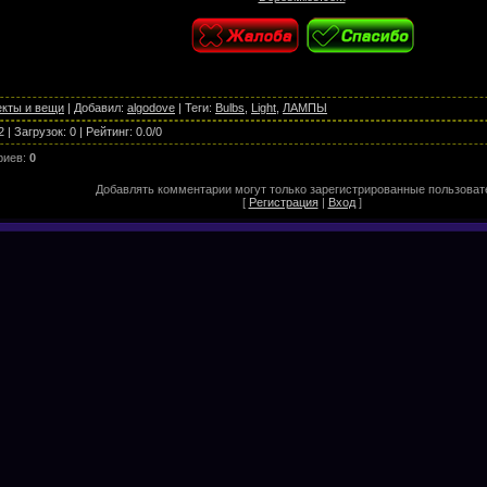
кты и вещи
|
Добавил
:
algodove
|
Теги
:
Bulbs
,
Light
,
ЛАМПЫ
2
|
Загрузок
:
0
|
Рейтинг
:
0.0
/
0
риев
:
0
Добавлять комментарии могут только зарегистрированные пользоват
[
Регистрация
|
Вход
]