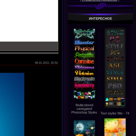
ИНТЕРЕСНОЕ
09.01.2015, 20:54
Multicolored
variegated
Photoshop Styles
Text styles Mix - 74