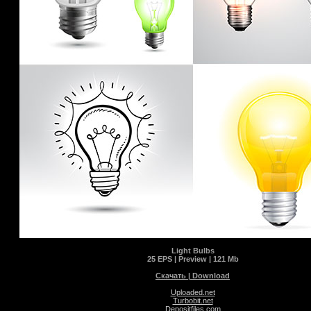
Light Bulbs
25 EPS | Preview | 121 Mb
Скачать | Download
Uploaded.net
Turbobit.net
Depositfiles.com