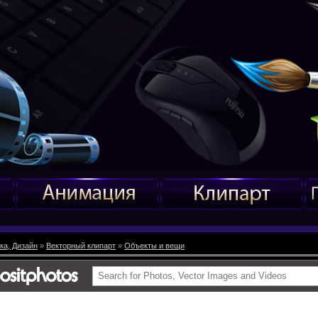
ка, Дизайн
»
Векторный клипарт
»
Объекты и вещи