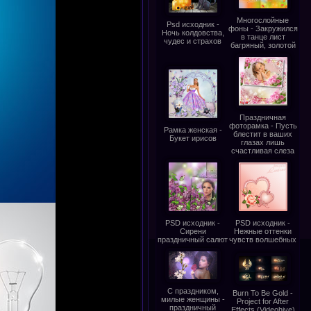
Многослойные
Psd исходник -
фоны - Закружился
Ночь колдовства,
в танце лист
чудес и страхов
багряный, золотой
Праздничная
фоторамка - Пусть
Рамка женская -
блестит в ваших
Букет ирисов
глазах лишь
счастливая слеза
PSD исходник -
PSD исходник -
Сирени
Нежные оттенки
праздничный салют
чувств волшебных
С праздником,
Burn To Be Gold -
милые женщины -
Project for After
праздничный
Effects (Videohive)