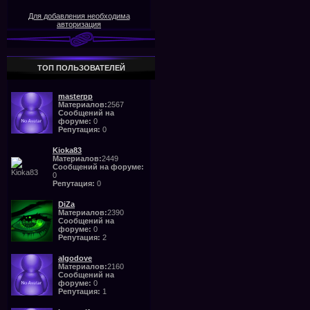
Для добавления необходима
авторизация
ТОП ПОЛЬЗОВАТЕЛЕЙ
masterpp
Материалов:
2567
Сообщений на
форуме:
0
Репутация:
0
Kioka83
Материалов:
2449
Сообщений на форуме:
0
Репутация:
0
DiZa
Материалов:
2390
Сообщений на
форуме:
0
Репутация:
2
algodove
Материалов:
2160
Сообщений на
форуме:
0
Репутация:
1