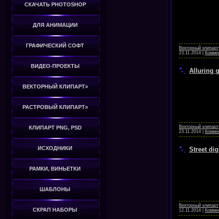
СКАЧАТЬ PHOTOSHOP
ДЛЯ АНИМАЦИИ
ГРАФИЧЕСКИЙ СОФТ
Векторный клипарт
23.11.2014
|
Коммен
ВИДЕО-ПРОЕКТЫ
Alluring g
ВЕКТОРНЫЙ КЛИПАРТ»
РАСТРОВЫЙ КЛИПАРТ»
Векторный клипарт
КЛИПАРТ PNG, PSD
23.11.2014
|
Коммен
ИСХОДНИКИ
Street dig
РАМКИ, ВИНЬЕТКИ
ШАБЛОНЫ
Векторный клипарт
СКРАП НАБОРЫ
12.11.2014
|
Коммен