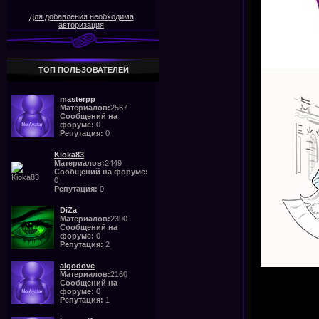
Для добавления необходима
авторизация
ТОП ПОЛЬЗОВАТЕЛЕЙ
masterpp
Материалов:
2567
Сообщений на
форуме:
0
Репутация:
0
Kioka83
Материалов:
2449
Сообщений на форуме:
0
Репутация:
0
DiZa
Материалов:
2390
Сообщений на
форуме:
0
Репутация:
2
algodove
Материалов:
2160
Сообщений на
форуме:
0
Репутация:
1