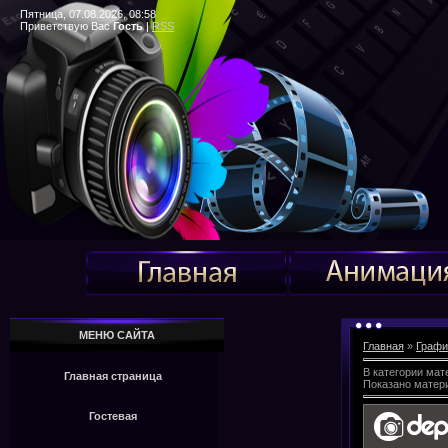
Пятница, 07.08.2026, 08:58
Приветствую Вас
Гость
|
RSS
МЕНЮ САЙТА
Главная
»
Графи
В категории мат
Главная страница
Показано матер
Гостевая