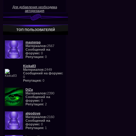
Для добавления необходима
авторизация
ТОП ПОЛЬЗОВАТЕЛЕЙ
masterpp
Материалов:
2567
Сообщений на
форуме:
0
Репутация:
0
Kioka83
Материалов:
2449
Сообщений на форуме:
0
Репутация:
0
DiZa
Материалов:
2390
Сообщений на
форуме:
0
Репутация:
2
algodove
Материалов:
2160
Сообщений на
форуме:
0
Репутация:
1