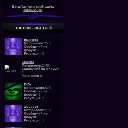
Для добавления необходима
авторизация
ТОП ПОЛЬЗОВАТЕЛЕЙ
masterpp
Материалов:
2567
Сообщений на
форуме:
0
Репутация:
0
Kioka83
Материалов:
2449
Сообщений на форуме:
0
Репутация:
0
DiZa
Материалов:
2390
Сообщений на
форуме:
0
Репутация:
2
algodove
Материалов:
2160
Сообщений на
форуме:
0
Репутация:
1