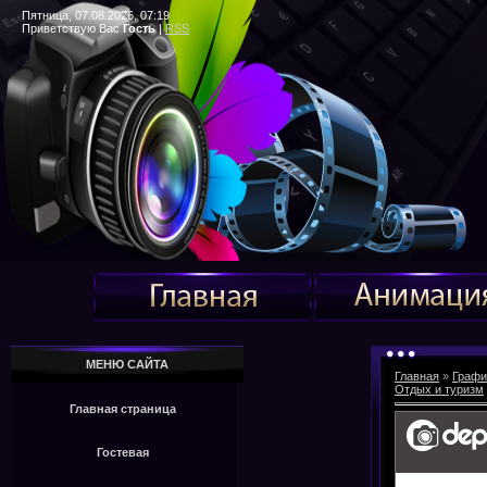
Пятница, 07.08.2026, 07:19
Приветствую Вас
Гость
|
RSS
МЕНЮ САЙТА
Главная
»
Графи
Отдых и туризм
Главная страница
Гостевая