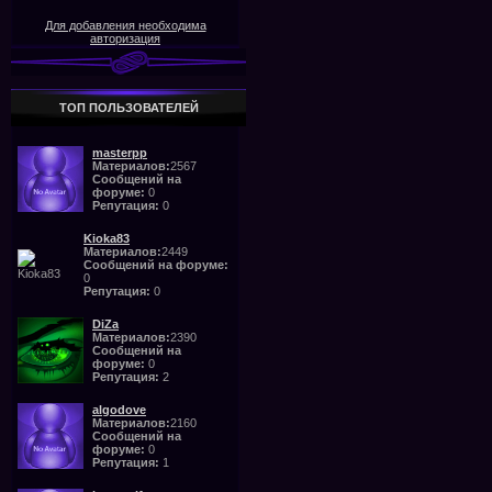
Для добавления необходима
авторизация
ТОП ПОЛЬЗОВАТЕЛЕЙ
masterpp
Материалов:
2567
Сообщений на
форуме:
0
Репутация:
0
Kioka83
Материалов:
2449
Сообщений на форуме:
0
Репутация:
0
DiZa
Материалов:
2390
Сообщений на
форуме:
0
Репутация:
2
algodove
Материалов:
2160
Сообщений на
форуме:
0
Репутация:
1