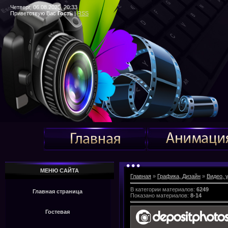
Четверг, 06.08.2026, 20:33
Приветствую Вас
Гость
|
RSS
МЕНЮ САЙТА
Главная
»
Графика, Дизайн
»
Видео, 
В категории материалов
:
6249
Главная страница
Показано материалов
:
8-14
Гостевая