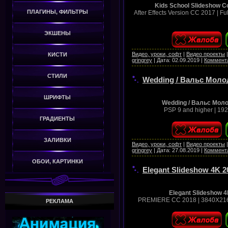
Kids School Slideshow Co
ПЛАГИНЫ, ФИЛЬТРЫ
After Effects Version CC 2017 | F
ЭКШЕНЫ
Видео, уроки, софт
|
Видео проекты
КИСТИ
gringrey
|
Дата:
02.09.2019
|
Коммента
СТИЛИ
Wedding / Вальс Молод
ШРИФТЫ
Wedding / Вальс Моло
PSP 9 and higher | 192
ГРАДИЕНТЫ
ЗАЛИВКИ
Видео, уроки, софт
|
Видео проекты
gringrey
|
Дата:
27.08.2019
|
Коммента
ОБОИ, КАРТИНКИ
Elegant Slideshow 4K 2
Elegant Slideshow 4
PREMIERE CC 2018 | 3840X2160 
РЕКЛАМА