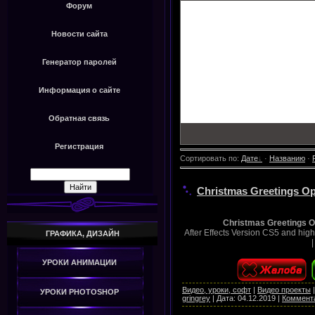
Форум
Новости сайта
Генератор паролей
Информация о сайте
Обратная связь
Регистрация
Сортировать по
:
Дате
·
Названию
·
Christmas Greetings Ope
Christmas Greetings O
After Effects Version CS5 and hig
ГРАФИКА, ДИЗАЙН
УРОКИ АНИМАЦИИ
Видео, уроки, софт
|
Видео проекты
УРОКИ PHOTOSHOP
gringrey
|
Дата:
04.12.2019
|
Коммента