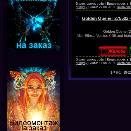
Видео, уроки, софт
|
Видео проекты
gringrey
|
Дата:
27.08.2019
|
Коммента
Golden Opener 275502 - 
Golden Opener 2
After Effects Version CS6 and hig
Видео, уроки, софт
|
Видео проекты
gringrey
|
Дата:
17.08.2019
|
Коммента
1-7
8-14
15-2