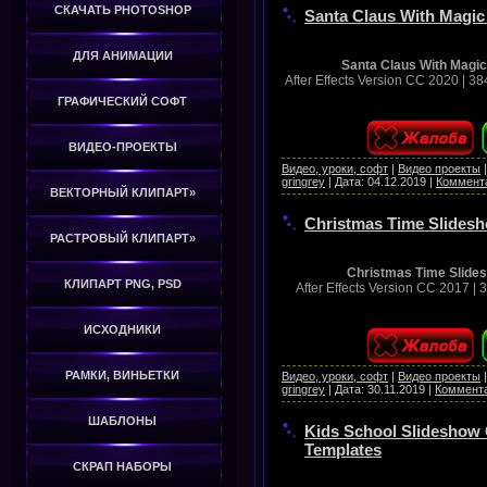
СКАЧАТЬ PHOTOSHOP
Santa Claus With Magic 
ДЛЯ АНИМАЦИИ
Santa Claus With Magic
After Effects Version CC 2020 | 3
ГРАФИЧЕСКИЙ СОФТ
ВИДЕО-ПРОЕКТЫ
Видео, уроки, софт
|
Видео проекты
gringrey
|
Дата:
04.12.2019
|
Коммента
ВЕКТОРНЫЙ КЛИПАРТ»
Christmas Time Slidesho
РАСТРОВЫЙ КЛИПАРТ»
Christmas Time Slides
КЛИПАРТ PNG, PSD
After Effects Version CC 2017 |
ИСХОДНИКИ
РАМКИ, ВИНЬЕТКИ
Видео, уроки, софт
|
Видео проекты
gringrey
|
Дата:
30.11.2019
|
Коммента
ШАБЛОНЫ
Kids School Slideshow C
Templates
СКРАП НАБОРЫ