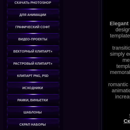
СКАЧАТЬ PHOTOSHOP
ДЛЯ АНИМАЦИИ
Elegant
ГРАФИЧЕСКИЙ СОФТ
desig
template 
ВИДЕО-ПРОЕКТЫ
transiti
ВЕКТОРНЫЙ КЛИПАРТ»
simply ed
med
РАСТРОВЫЙ КЛИПАРТ»
templ
memorabl
КЛИПАРТ PNG, PSD
romantic 
ИСХОДНИКИ
animati
increa
РАМКИ, ВИНЬЕТКИ
ШАБЛОНЫ
Ск
СКРАП НАБОРЫ