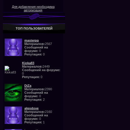
Для добавления необходима
авторизация
ТОП ПОЛЬЗОВАТЕЛЕЙ
masterpp
Материалов:
2567
Сообщений на
форуме:
0
Репутация:
0
Kioka83
Материалов:
2449
Сообщений на форуме:
0
Репутация:
0
DiZa
Материалов:
2390
Сообщений на
форуме:
0
Репутация:
2
algodove
Материалов:
2160
Сообщений на
форуме:
0
Репутация:
1