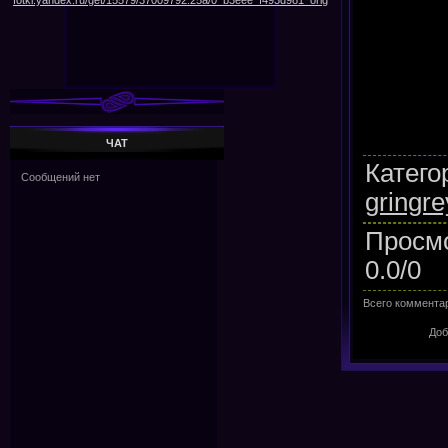
ЧАТ
Катего
gringre
Просм
0.0
/
0
Всего коммента
Доб