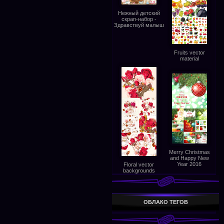
Нежный детский
скрап-набор -
Здравствуй малыш
Fruits vector
material
Merry Christmas
and Happy New
Year 2016
Floral vector
backgrounds
ОБЛАКО ТЕГОВ