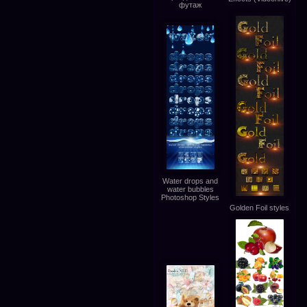
футаж
Water drops and
water bubbles
Photoshop Styles
Golden Foil styles