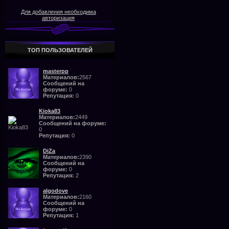
Для добавления необходима
авторизация
ТОП ПОЛЬЗОВАТЕЛЕЙ
masterpp
Материалов:
2567
Сообщений на
форуме:
0
Репутация:
0
Kioka83
Материалов:
2449
Сообщений на форуме:
0
Репутация:
0
DiZa
Материалов:
2390
Сообщений на
форуме:
0
Репутация:
2
algodove
Материалов:
2160
Сообщений на
форуме:
0
Репутация:
1