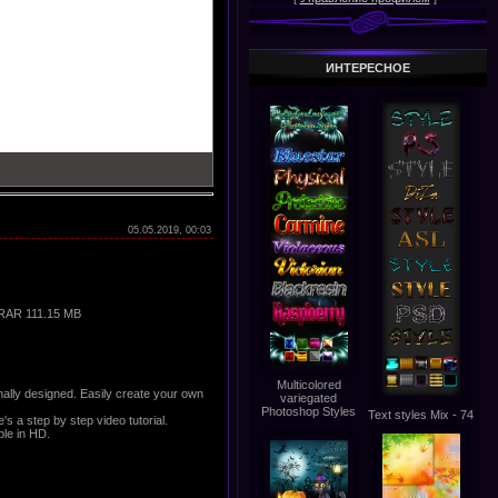
ИНТЕРЕСНОЕ
05.05.2019, 00:03
| RAR 111.15 MB
Multicolored
nally designed. Easily create your own
variegated
Photoshop Styles
Text styles Mix - 74
e's a step by step video tutorial.
ble in HD.