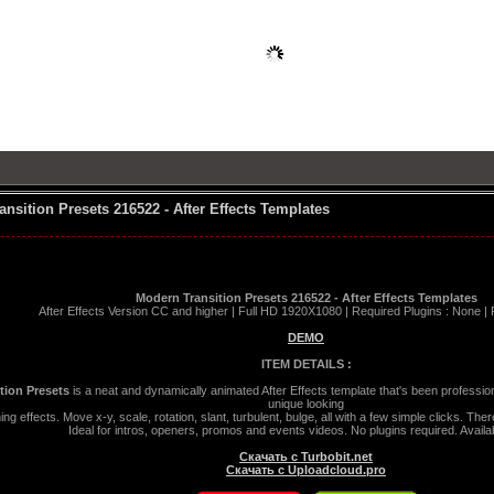
nsition Presets 216522 - After Effects Templates
Modern Transition Presets 216522 - After Effects Templates
After Effects Version CC and higher | Full HD 1920X1080 | Required Plugins : None 
DEMO
ITEM DETAILS :
tion Presets
is a neat and dynamically animated After Effects template that's been professio
unique looking
ning effects. Move x-y, scale, rotation, slant, turbulent, bulge, all with a few simple clicks. Ther
Ideal for intros, openers, promos and events videos. No plugins required. Availa
Скачать с Turbobit.net
Скачать с Uploadcloud.pro