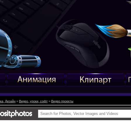
ка, Дизайн
»
Видео, уроки, софт
»
Видео проекты