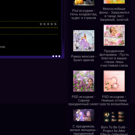
Многослойные
Psd исходник -
фоны - Закружился
Ночь колдовства,
в танце лист
чудес и страхов
багряный, золотой
ели.
Праздничная
фоторамка - Пусть
Рамка женская -
блестит в ваших
Букет ирисов
глазах лишь
счастливая слеза
PSD исходник -
PSD исходник -
Сирени
Нежные оттенки
праздничный салют
чувств волшебных
С праздником,
Burn To Be Gold -
милые женщины -
Project for After
праздничный
Effects (Videohive)