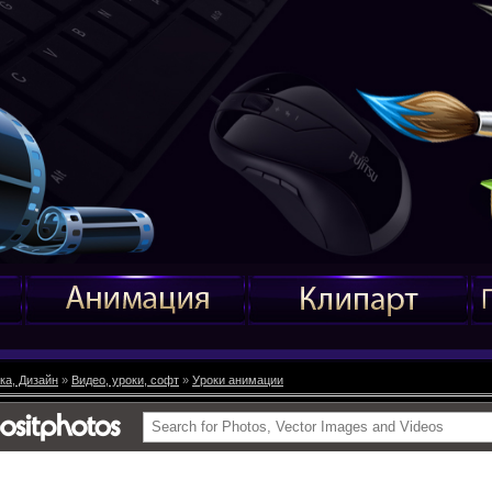
ка, Дизайн
»
Видео, уроки, софт
»
Уроки анимации