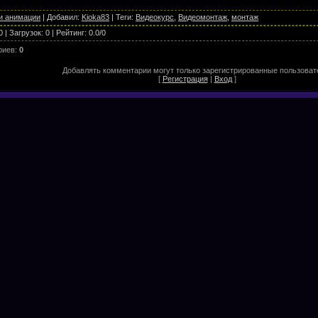
и анимации
|
Добавил
:
Kioka83
|
Теги
:
Видеокурс
,
Видеомонтаж
,
монтаж
0
|
Загрузок
:
0
|
Рейтинг
:
0.0
/
0
риев
:
0
Добавлять комментарии могут только зарегистрированные пользоват
[
Регистрация
|
Вход
]