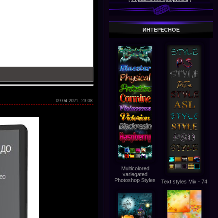
ИНТЕРЕСНОЕ
09.04.2021, 23:08
Multicolored
variegated
Photoshop Styles
Text styles Mix - 74