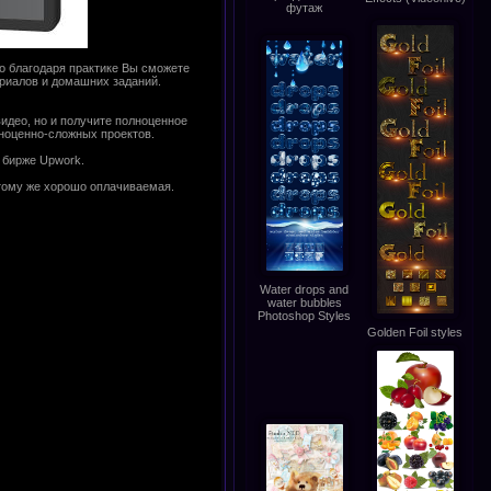
футаж
о благодаря практике Вы сможете
риалов и домашних заданий.
идео, но и получите полноценное
оценно-сложных проектов.
 бирже Upwork.
тому же хорошо оплачиваемая.
Water drops and
water bubbles
Photoshop Styles
Golden Foil styles