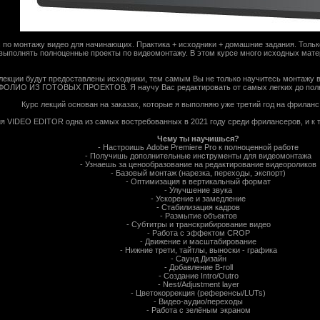
 по монтажу видео для начинающих. Практика + исходники + домашние задания. Тольк
выполнять полноценные проекты по видеомонтажу. В этом курсе много исходных мате
лекции будут предоставлены исходники, тем самым Вы не только научитесь монтажу в
ОЛИО ИЗ ГОТОВЫХ ПРОЕКТОВ. Я научу Вас редактировать от самых легких до полн
Курс лекций основан на заказах, которые я выполняю уже третий год на фриланс
 VIDEO EDITOR одна из самых востребованных в 2021 году среди фрилансеров, и к 
Чему ты научишься?
- Настроишь Adobe Premiere Pro к полноценной работе
- Получишь дополнительные инструменты для видеомонтажа
- Узнаешь за ценообразование на редактирование видеороликов
- Базовый монтаж (нарезка, переходы, экспорт)
- Оптимизация в вертикальный формат
- Улучшение звука
- Ускорение и замедление
- Стабилизация кадров
- Размытие объектов
- Субтитры и транскрибирование видео
- Работа с эффектом CROP
- Движение и масштабирование
- Нижние трети, тайтлы, выноски - графика
- Саунд Дизайн
- Добавление B-roll
- Создание Intro/Outro
- Nest/Adjustment layer
- Цветокоррекция (референсы/LUTs)
- Видео-аудио/переходы
- Работа с зелёным экраном