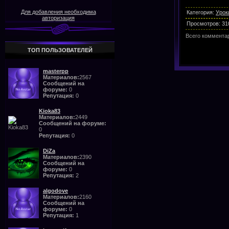
Для добавления необходима
Категория
:
Урок
авторизация
Просмотров
:
31
Всего коммента
ТОП ПОЛЬЗОВАТЕЛЕЙ
masterpp
Материалов:
2567
Сообщений на
форуме:
0
Репутация:
0
Kioka83
Материалов:
2449
Сообщений на форуме:
0
Репутация:
0
DiZa
Материалов:
2390
Сообщений на
форуме:
0
Репутация:
2
algodove
Материалов:
2160
Сообщений на
форуме:
0
Репутация:
1