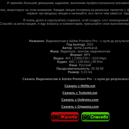
И замкнём большим домашним заданием, выполним профессиональное рекламно
чка, акцентирую на этом внимание. Каждая лекция основана на реальных проектах с
первые три вводные лекции и начинайте, все легче чем кажется. Уда
Я очень долго и скрупулёзно старался, чтоб создать этот полноценный 
Спасибо за регистрацию, я жду вопросы и комментарии, присылайте свои выполненн
Название
: Видеомонтаж в Adobe Premiere Pro - с нуля до результа
Год выхода
: 2021
Автор
: Serhii Zashkaruk
Жанр
: Видеокурс, монтаж, видеомонтаж
Формат
: MP4
Видео
: AVC | 1280x720 | ~1119 Kbps
Аудио
: AAC | 128 kb/s | 48 KHz
Язык
: Русский
Продолжительность
: 05:36:58
Размер
: 5.23 Gb
Скачать Видеомонтаж в Adobe Premiere Pro - с нуля до результата 
Скачать с Hitfile.net
Скачать с Turbobit.net
Скачать с Unibytes.com
Скачать с Gigapeta.com