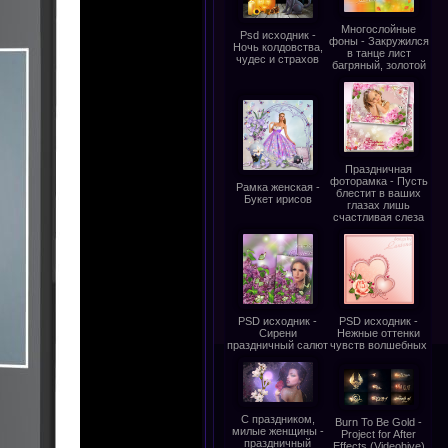
Многослойные
Psd исходник -
фоны - Закружился
Ночь колдовства,
в танце лист
чудес и страхов
багряный, золотой
Праздничная
фоторамка - Пусть
Рамка женская -
блестит в ваших
Букет ирисов
глазах лишь
счастливая слеза
PSD исходник -
PSD исходник -
Сирени
Нежные оттенки
праздничный салют
чувств волшебных
С праздником,
Burn To Be Gold -
милые женщины -
Project for After
праздничный
Effects (Videohive)