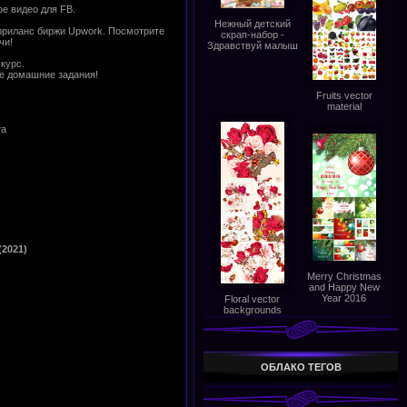
е видео для FB.
Нежный детский
 фриланс биржи Upwork. Посмотрите
скрап-набор -
чи!
Здравствуй малыш
курс.
ые домашние задания!
Fruits vector
material
та
(2021)
Merry Christmas
and Happy New
Year 2016
Floral vector
backgrounds
ОБЛАКО ТЕГОВ