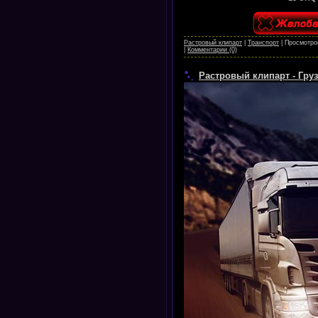
Растровый клипарт
|
Транспорт
|
Просмотро
|
Комментарии (0)
Растровый клипарт - Гр