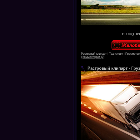
15 UHQ JPG
Растровый клипарт
|
Транспорт
|
Просмотро
|
Комментарии (0)
Растровый клипарт - Гру