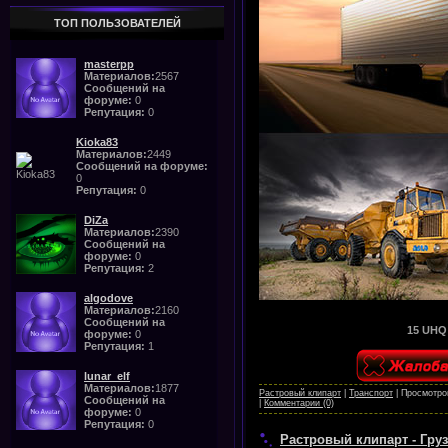
ТОП ПОЛЬЗОВАТЕЛЕЙ
masterpp
Материалов:
2567
Сообщений на
форуме:
0
Репутация:
0
Kioka83
Материалов:
2449
Сообщений на форуме:
0
Репутация:
0
DiZa
Материалов:
2390
Сообщений на
форуме:
0
Репутация:
2
algodove
Материалов:
2160
Сообщений на
15 UHQ 
форуме:
0
Репутация:
1
lunar_elf
Материалов:
1877
Растровый клипарт
|
Транспорт
|
Просмотро
Сообщений на
|
Комментарии (0)
форуме:
0
Репутация:
0
Растровый клипарт - Гру