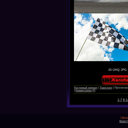
25 UHQ JPG | 
Растровый клипарт
|
Транспорт
|
Просмотро
|
Комментарии (0)
1-7
8-1
Ultra
Конст