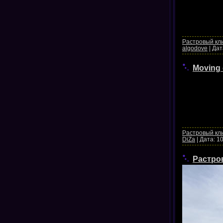
Растровый кл
algodove
|
Дат
Moving c
Растровый кл
DiZa
|
Дата:
10
Растров