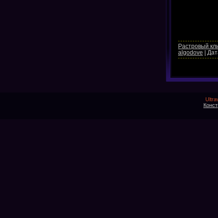
Растровый кл
algodove
|
Дат
Ultra
Конст