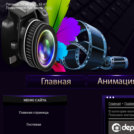
Пятница, 07.08.2026, 15:47
Приветствую Вас
Гость
|
RSS
МЕНЮ САЙТА
Главная
»
Графи
В категории мат
Главная страница
Показано матер
Гостевая