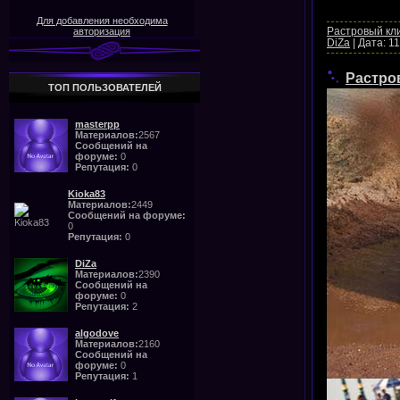
Для добавления необходима
Растровый кл
авторизация
DiZa
|
Дата:
11
Растро
ТОП ПОЛЬЗОВАТЕЛЕЙ
masterpp
Материалов:
2567
Сообщений на
форуме:
0
Репутация:
0
Kioka83
Материалов:
2449
Сообщений на форуме:
0
Репутация:
0
DiZa
Материалов:
2390
Сообщений на
форуме:
0
Репутация:
2
algodove
Материалов:
2160
Сообщений на
форуме:
0
Репутация:
1