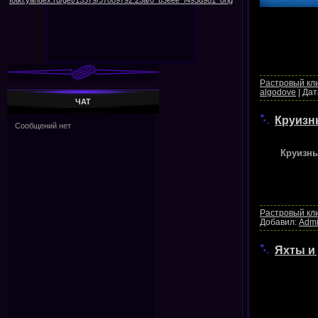
Растровый кл
algodove
|
Дат
ЧАТ
Круизн
Круизны
Растровый кл
Добавил:
Adm
Яхты и