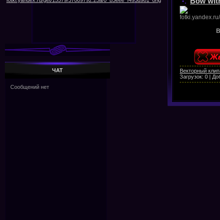
Bow with
B
ЧАТ
Векторный клип
Загрузок:
0
|
До