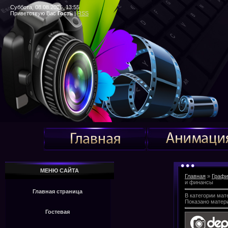
Суббота, 08.08.2026, 13:55
Приветствую Вас
Гость
|
RSS
МЕНЮ САЙТА
Главная
»
Графи
и финансы
Главная страница
В категории мат
Показано матер
Гостевая