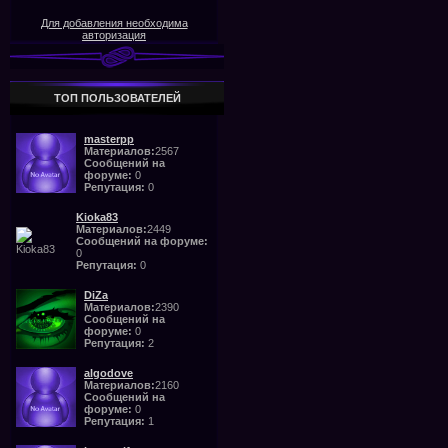
Для добавления необходима
авторизация
ТОП ПОЛЬЗОВАТЕЛЕЙ
masterpp
Материалов:
2567
Сообщений на
форуме:
0
Репутация:
0
Kioka83
Материалов:
2449
Сообщений на форуме:
0
Репутация:
0
DiZa
Материалов:
2390
Сообщений на
форуме:
0
Репутация:
2
algodove
Материалов:
2160
Сообщений на
форуме:
0
Репутация:
1