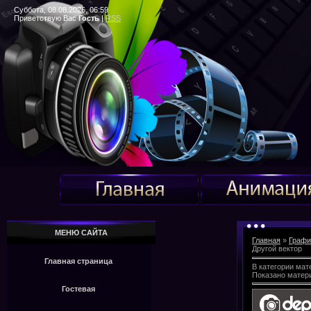
Суббота, 08.08.2026, 06:59
Приветствую Вас
Гость
|
RSS
МЕНЮ САЙТА
Главная
»
Графи
Другой вектор
Главная страница
В категории мат
Показано матер
Гостевая