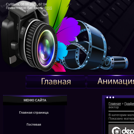
Суббота, 08.08.2026, 07:04
Приветствую Вас
Гость
|
RSS
МЕНЮ САЙТА
Главная
»
Графи
вектор
Главная страница
В категории мат
Показано матер
Гостевая