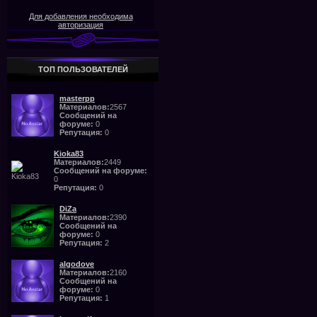
Для добавления необходима
авторизация
ТОП ПОЛЬЗОВАТЕЛЕЙ
masterpp
Материалов:
2567
Сообщений на
форуме:
0
Репутация:
0
Kioka83
Материалов:
2449
Сообщений на форуме:
0
Репутация:
0
DiZa
Материалов:
2390
Сообщений на
форуме:
0
Репутация:
2
algodove
Материалов:
2160
Сообщений на
форуме:
0
Репутация:
1