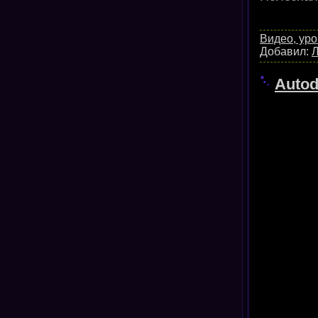
Видео, уро
Добавил:
Л
Autod