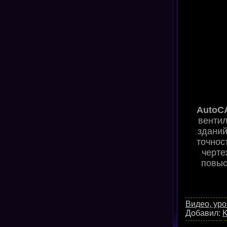
AutoC
вентил
зданий
точнос
черте
повыс
Видео, уро
Добавил:
K