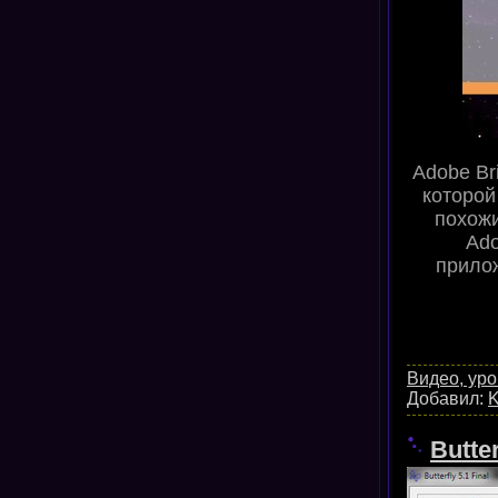
Adobe Br
которой
похожи
Ado
прилож
Видео, уро
Добавил:
K
Butte