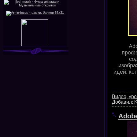
Ad
профе
со
изобра
идей, ко
Видео, уро
Добавил:
K
Adobe