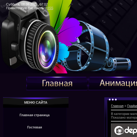
Суббота, 08.08.2026, 07:02
Приветствую Вас
Гость
|
RSS
МЕНЮ САЙТА
Главная
»
Графи
В категории мат
Главная страница
Показано матер
Гостевая