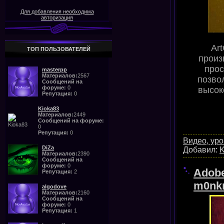
Для добавления необходима
авторизация
Ar
ТОП ПОЛЬЗОВАТЕЛЕЙ
произ
прос
masterpp
Материалов:
2567
позво
Сообщений на
форуме:
0
высок
Репутация:
0
Kioka83
Материалов:
2449
Сообщений на форуме:
0
Репутация:
0
Видео, уро
DiZa
Добавил:
K
Материалов:
2390
Сообщений на
форуме:
0
Adobe
Репутация:
2
m0nk
algodove
Материалов:
2160
Сообщений на
форуме:
0
Репутация:
1